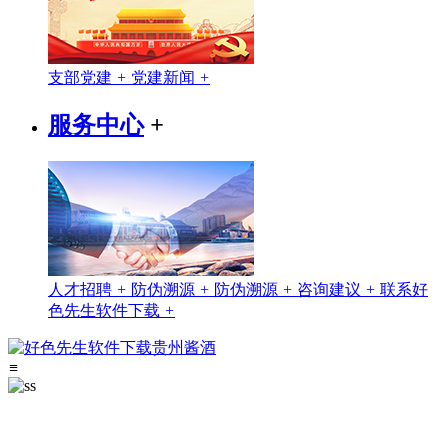
支部党建
+
党建新闻
+
服务中心
+
人才招聘
+
防伪溯源
+
防伪溯源
+
咨询建议
+
联系好
色先生软件下载
+
≡