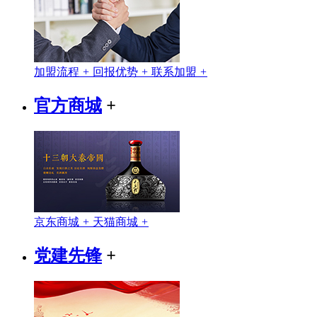
加盟流程
+
回报优势
+
联系加盟
+
官方商城
+
京东商城
+
天猫商城
+
党建先锋
+