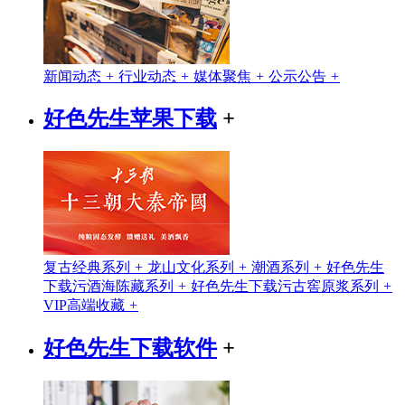
新闻动态
+
行业动态
+
媒体聚焦
+
公示公告
+
好色先生苹果下载
+
复古经典系列
+
龙山文化系列
+
潮酒系列
+
好色先生
下载污酒海陈藏系列
+
好色先生下载污古窖原浆系列
+
VIP高端收藏
+
好色先生下载软件
+