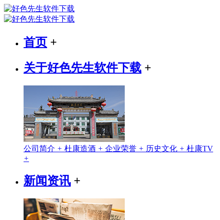
首页
+
关于好色先生软件下载
+
公司简介
+
杜康造酒
+
企业荣誉
+
历史文化
+
杜康TV
+
新闻资讯
+